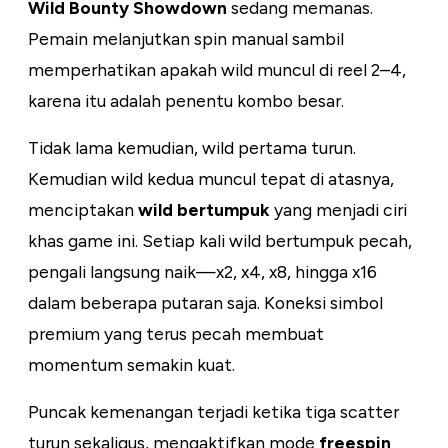
Wild Bounty Showdown
sedang memanas.
Pemain melanjutkan spin manual sambil
memperhatikan apakah wild muncul di reel 2–4,
karena itu adalah penentu kombo besar.
Tidak lama kemudian, wild pertama turun.
Kemudian wild kedua muncul tepat di atasnya,
menciptakan
wild bertumpuk
yang menjadi ciri
khas game ini. Setiap kali wild bertumpuk pecah,
pengali langsung naik—x2, x4, x8, hingga x16
dalam beberapa putaran saja. Koneksi simbol
premium yang terus pecah membuat
momentum semakin kuat.
Puncak kemenangan terjadi ketika tiga scatter
turun sekaligus, mengaktifkan mode
freespin