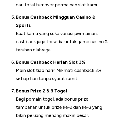
dari total turnover permainan slot kamu.
Bonus Cashback Mingguan Casino &
Sports
Buat kamu yang suka variasi permainan,
cashback juga tersedia untuk game casino &
taruhan olahraga.
Bonus Cashback Harian Slot 3%
Main slot tiap hari? Nikmati cashback 3%
setiap hari tanpa syarat rumit.
Bonus Prize 2 & 3 Togel
Bagi pemain togel, ada bonus prize
tambahan untuk prize ke-2 dan ke-3 yang
bikin peluang menang makin besar.