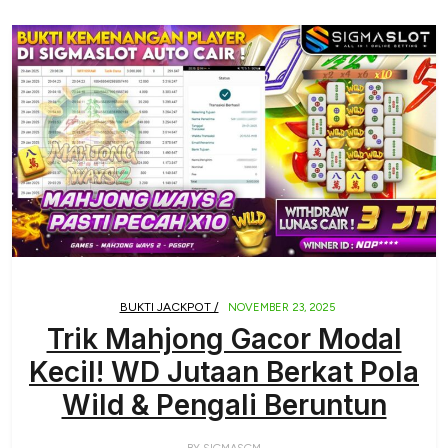
BUKTI JACKPOT /
NOVEMBER 23, 2025
Trik Mahjong Gacor Modal
Kecil! WD Jutaan Berkat Pola
Wild & Pengali Beruntun