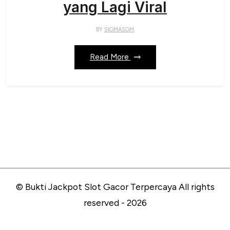
yang Lagi Viral
BY
SIGMASGM
Read More
© Bukti Jackpot Slot Gacor Terpercaya All rights
reserved - 2026