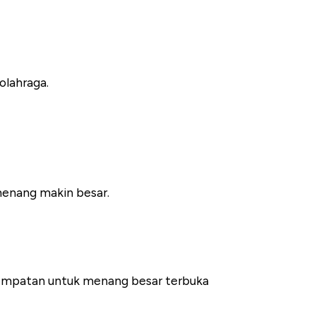
olahraga.
menang makin besar.
sempatan untuk menang besar terbuka