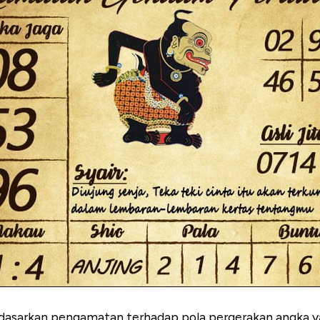
dasarkan pengamatan terhadap pola pergerakan angka yang