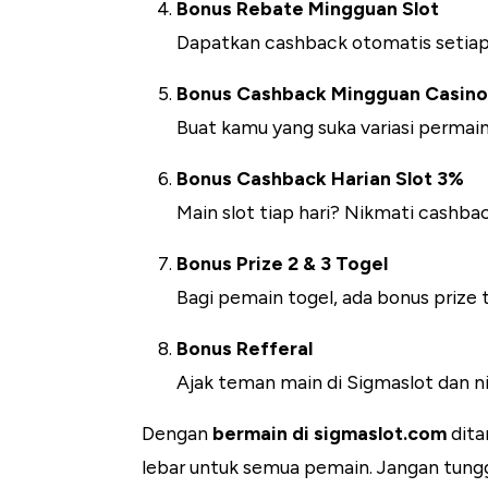
Bonus Rebate Mingguan Slot
Dapatkan cashback otomatis setiap 
Bonus Cashback Mingguan Casino
Buat kamu yang suka variasi permain
Bonus Cashback Harian Slot 3%
Main slot tiap hari? Nikmati cashbac
Bonus Prize 2 & 3 Togel
Bagi pemain togel, ada bonus prize
Bonus Refferal
Ajak teman main di Sigmaslot dan ni
Dengan
bermain di sigmaslot.com
dita
lebar untuk semua pemain. Jangan tun