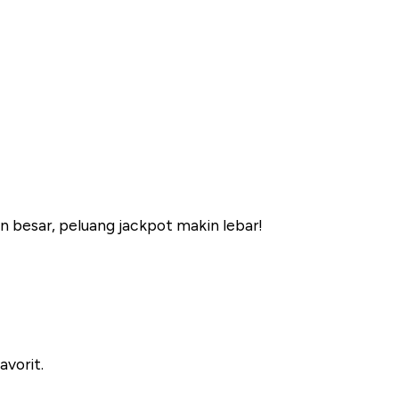
 besar, peluang jackpot makin lebar!
avorit.