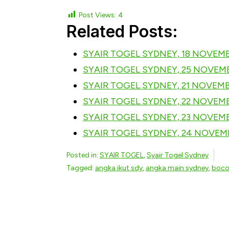
Post Views:
4
Related Posts:
SYAIR TOGEL SYDNEY, 18 NOVEMB
SYAIR TOGEL SYDNEY, 25 NOVEM
SYAIR TOGEL SYDNEY, 21 NOVEMB
SYAIR TOGEL SYDNEY, 22 NOVEMB
SYAIR TOGEL SYDNEY, 23 NOVEMB
SYAIR TOGEL SYDNEY, 24 NOVEM
Posted in:
SYAIR TOGEL
,
Syair Togel Sydney
Tagged:
angka ikut sdy
,
angka main sydney
,
boco
syair baraya sydney
,
syair batarakala sydney
,
syai
syair mbah toto sydney
,
syair naga mas sydney
,
s
syair sdy
,
syair sdy jitu
,
syair sdy lengkap
,
syair sd
syair togel hari ini
,
syair togel kuat sydney
,
syair t