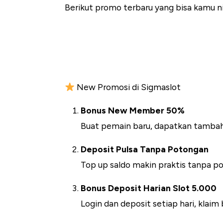
Berikut promo terbaru yang bisa kamu n
New Promosi di Sigmaslot
Bonus New Member 50%
Buat pemain baru, dapatkan tambaha
Deposit Pulsa Tanpa Potongan
Top up saldo makin praktis tanpa po
Bonus Deposit Harian Slot 5.000
Login dan deposit setiap hari, klaim