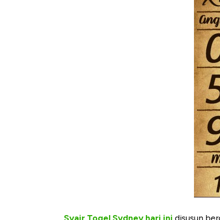
Syair Togel Sydney hari ini
disusun ber