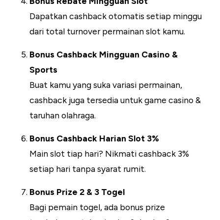
Bonus Rebate Mingguan Slot
Dapatkan cashback otomatis setiap minggu
dari total turnover permainan slot kamu.
Bonus Cashback Mingguan Casino &
Sports
Buat kamu yang suka variasi permainan,
cashback juga tersedia untuk game casino &
taruhan olahraga.
Bonus Cashback Harian Slot 3%
Main slot tiap hari? Nikmati cashback 3%
setiap hari tanpa syarat rumit.
Bonus Prize 2 & 3 Togel
Bagi pemain togel, ada bonus prize