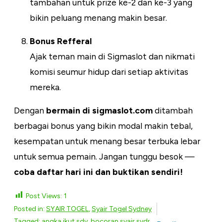
tambahan untuk prize ke-2 dan ke-3 yang
bikin peluang menang makin besar.
Bonus Refferal
Ajak teman main di Sigmaslot dan nikmati
komisi seumur hidup dari setiap aktivitas
mereka.
Dengan
bermain di sigmaslot.com
ditambah
berbagai bonus yang bikin modal makin tebal,
kesempatan untuk menang besar terbuka lebar
untuk semua pemain. Jangan tunggu besok —
coba daftar hari ini dan buktikan sendiri!
Post Views:
1
Posted in:
SYAIR TOGEL
,
Syair Togel Sydney
Tagged:
angka ikut sdy
,
bocoran syair sydney
,