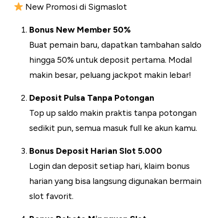
New Promosi di Sigmaslot
Bonus New Member 50%
Buat pemain baru, dapatkan tambahan saldo
hingga 50% untuk deposit pertama. Modal
makin besar, peluang jackpot makin lebar!
Deposit Pulsa Tanpa Potongan
Top up saldo makin praktis tanpa potongan
sedikit pun, semua masuk full ke akun kamu.
Bonus Deposit Harian Slot 5.000
Login dan deposit setiap hari, klaim bonus
harian yang bisa langsung digunakan bermain
slot favorit.