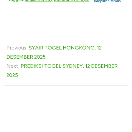
forum syair sydney
,
kode alam sydney
,
kode syair sydney
,
paito syair sydney
,
prediksi syair sydney
,
syair baraya sydney
,
syair batarakala sydney
,
syair gucci mas sydney
,
syair jitu sydney
,
syair kalong sydney
,
syair kampleng sydney
,
N
syair mbah semar sydney
,
syair mbah toto sydney
,
Previous:
SYAIR TOGEL HONGKONG, 12
a
syair naga mas sydney
,
syair opesia sydney
,
DESEMBER 2025
v
syair pak tuntung sydney
,
syair pandawa sydney
,
Next:
PREDIKSI TOGEL SYDNEY, 12 DESEMBER
syair petruk sydney
,
syair sakura sydney
,
syair sdy
,
i
syair sdy jitu
,
syair sdy lengkap
,
syair sdy malam ini
,
2025
g
syair sdy terpercaya
,
syair sydney
,
syair sydney hari ini
,
a
syair sydney terbaru
,
syair sydney terupdate
,
syair togel hari ini
,
syair togel kuat sydney
,
s
syair togel resmi sydney
,
syair togel sydney
i
p
o