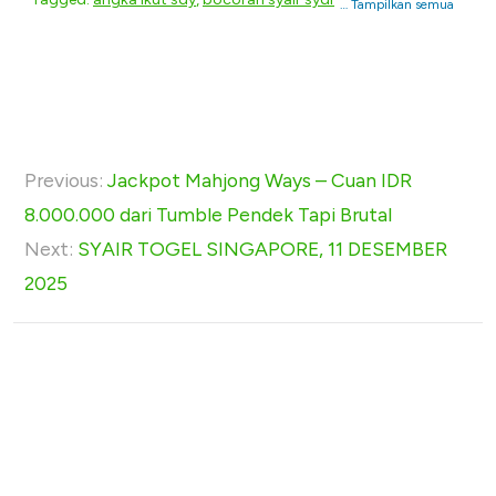
forum syair sydney
,
kode alam sydney
,
kode syair sydney
,
paito syair sydney
,
prediksi syair sydney
,
syair baraya sydney
,
syair batarakala sydney
,
syair gucci mas sydney
,
syair jitu sydney
,
syair kalong sydney
,
syair kampleng sydney
,
N
syair mbah semar sydney
,
syair mbah toto sydney
,
Previous:
Jackpot Mahjong Ways – Cuan IDR
a
syair naga mas sydney
,
syair opesia sydney
,
8.000.000 dari Tumble Pendek Tapi Brutal
v
syair pak tuntung sydney
,
syair pandawa sydney
,
Next:
SYAIR TOGEL SINGAPORE, 11 DESEMBER
syair petruk sydney
,
syair sakura sydney
,
syair sdy
,
i
syair sdy jitu
,
syair sdy lengkap
,
syair sdy malam ini
,
2025
g
syair sdy terpercaya
,
syair sydney
,
syair sydney hari ini
,
a
syair sydney terbaru
,
syair sydney terupdate
,
syair togel hari ini
,
syair togel kuat sydney
,
s
syair togel resmi sydney
,
syair togel sydney
i
p
o