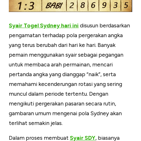
Syair Togel Sydney hari ini
disusun berdasarkan
pengamatan terhadap pola pergerakan angka
yang terus berubah dari hari ke hari. Banyak
pemain menggunakan syair sebagai pegangan
untuk membaca arah permainan, mencari
pertanda angka yang dianggap “naik”, serta
memahami kecenderungan rotasi yang sering
muncul dalam periode tertentu. Dengan
mengikuti pergerakan pasaran secara rutin,
gambaran umum mengenai pola Sydney akan
terlihat semakin jelas.
Dalam proses membuat
Syair SDY
, biasanya