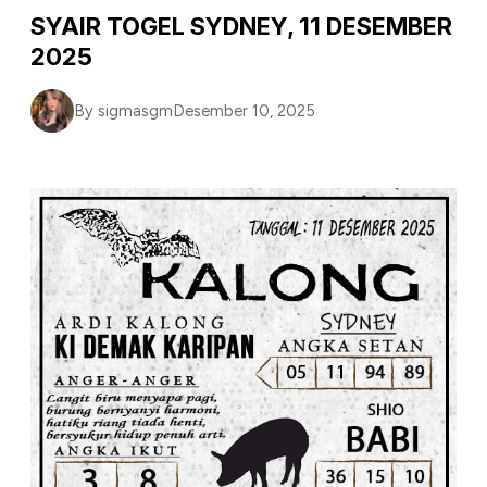
SYAIR TOGEL SYDNEY, 11 DESEMBER
2025
By sigmasgm
Desember 10, 2025