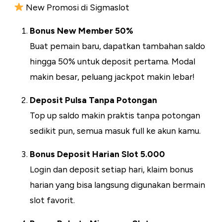
New Promosi di Sigmaslot
Bonus New Member 50%
Buat pemain baru, dapatkan tambahan saldo
hingga 50% untuk deposit pertama. Modal
makin besar, peluang jackpot makin lebar!
Deposit Pulsa Tanpa Potongan
Top up saldo makin praktis tanpa potongan
sedikit pun, semua masuk full ke akun kamu.
Bonus Deposit Harian Slot 5.000
Login dan deposit setiap hari, klaim bonus
harian yang bisa langsung digunakan bermain
slot favorit.