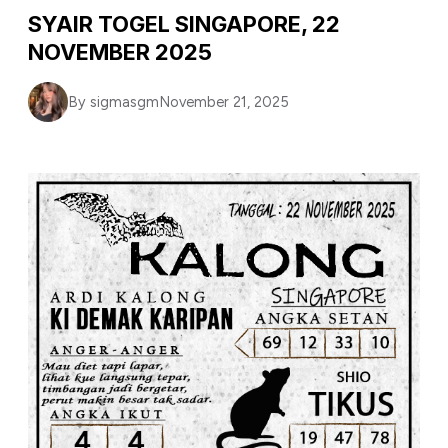
SYAIR TOGEL SINGAPORE, 22
NOVEMBER 2025
By sigmasgm
November 21, 2025