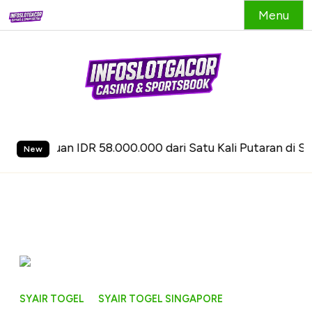
Menu
S
k
i
p
t
R 58.000.000 dari Satu Kali Putaran di SIGMASLOT.C
o
New
c
o
n
t
e
n
t
SYAIR TOGEL
SYAIR TOGEL SINGAPORE