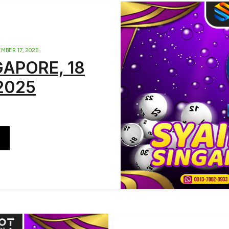
MBER 17, 2025
GAPORE, 18
2025