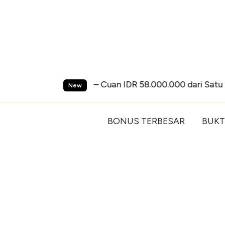
S
k
i
p
t
ri Satu Kali Putaran di SIGMASLOT.COM
WD 100.00
New
o
c
BONUS TERBESAR
BUKT
o
n
t
e
n
t