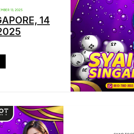
MBER 13, 2025
GAPORE, 14
2025