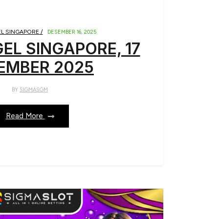
L SINGAPORE /
DESEMBER 16, 2025
EL SINGAPORE, 17
EMBER 2025
BY
SIGMASGM
Read More