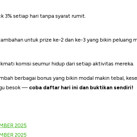
k 3% setiap hari tanpa syarat rumit.
 tambahan untuk prize ke-2 dan ke-3 yang bikin peluang 
kmati komisi seumur hidup dari setiap aktivitas mereka.
mbah berbagai bonus yang bikin modal makin tebal, ke
ggu besok —
coba daftar hari ini dan buktikan sendiri!
EMBER 2025
EMBER 2025