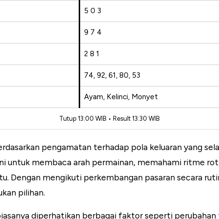
5 0 3
9 7 4
2 8 1
74, 92, 61, 80, 53
Ayam, Kelinci, Monyet
Tutup 13:00 WIB • Result 13:30 WIB
 berdasarkan pengamatan terhadap pola keluaran yang sel
ini untuk membaca arah permainan, memahami ritme rota
ntu. Dengan mengikuti perkembangan pasaran secara ru
an pilihan.
biasanya diperhatikan berbagai faktor seperti perubahan