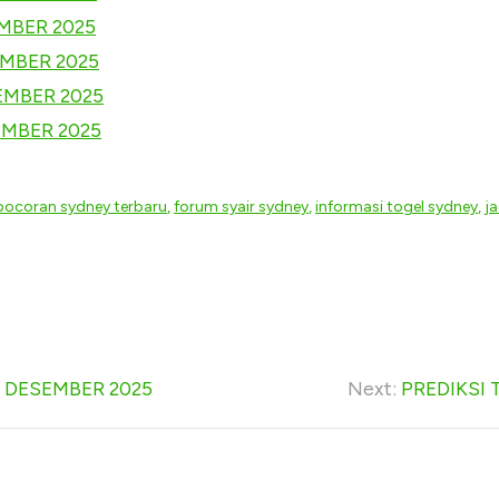
EMBER 2025
EMBER 2025
EMBER 2025
EMBER 2025
bocoran sydney terbaru
,
forum syair sydney
,
informasi togel sydney
,
j
dy hari ini
,
prediksi sidney terpercaya
,
prediksi syd
,
prediksi sydney jitu
rediksi togel sydney
,
prediksi togel sydney akurat
,
ramalan togel sydne
 DESEMBER 2025
Next:
PREDIKSI