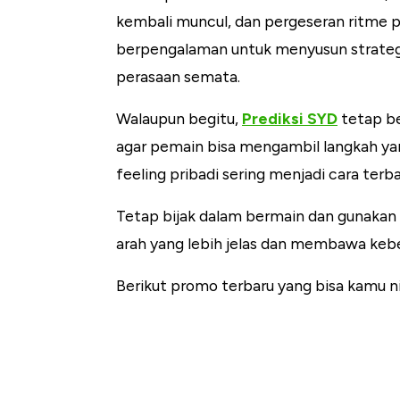
kembali muncul, dan pergeseran ritme p
berpengalaman untuk menyusun strategi
perasaan semata.
Walaupun begitu,
Prediksi SYD
tetap be
agar pemain bisa mengambil langkah ya
feeling pribadi sering menjadi cara ter
Tetap bijak dalam bermain dan gunakan
arah yang lebih jelas dan membawa ke
Berikut promo terbaru yang bisa kamu n