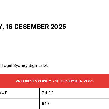
, 16 DESEMBER 2025
PREDIKSI SYDNEY • 16 DESEMBER 2025
KUT
7 4 9 2
6 1 8