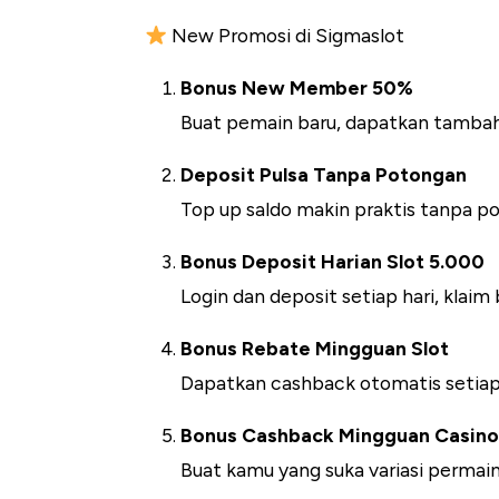
New Promosi di Sigmaslot
Bonus New Member 50%
Buat pemain baru, dapatkan tambaha
Deposit Pulsa Tanpa Potongan
Top up saldo makin praktis tanpa po
Bonus Deposit Harian Slot 5.000
Login dan deposit setiap hari, klaim
Bonus Rebate Mingguan Slot
Dapatkan cashback otomatis setiap 
Bonus Cashback Mingguan Casino
Buat kamu yang suka variasi permain