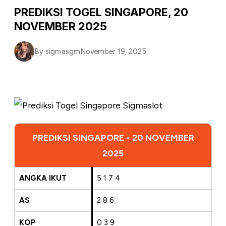
PREDIKSI TOGEL SINGAPORE, 20
NOVEMBER 2025
By sigmasgm
November 19, 2025
PREDIKSI SINGAPORE • 20 NOVEMBER
2025
ANGKA IKUT
5 1 7 4
AS
2 8 6
KOP
0 3 9