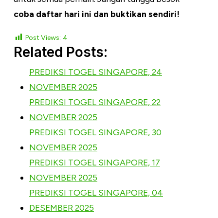
coba daftar hari ini dan buktikan sendiri!
Post Views:
4
Related Posts:
PREDIKSI TOGEL SINGAPORE, 24
NOVEMBER 2025
PREDIKSI TOGEL SINGAPORE, 22
NOVEMBER 2025
PREDIKSI TOGEL SINGAPORE, 30
NOVEMBER 2025
PREDIKSI TOGEL SINGAPORE, 17
NOVEMBER 2025
PREDIKSI TOGEL SINGAPORE, 04
DESEMBER 2025