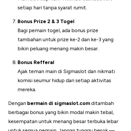
setiap hari tanpa syarat rumit.
Bonus Prize 2 & 3 Togel
Bagi pemain togel, ada bonus prize
tambahan untuk prize ke-2 dan ke-3 yang
bikin peluang menang makin besar.
Bonus Refferal
Ajak teman main di Sigmaslot dan nikmati
komisi seumur hidup dari setiap aktivitas
mereka.
Dengan
bermain di sigmaslot.com
ditambah
berbagai bonus yang bikin modal makin tebal,
kesempatan untuk menang besar terbuka lebar
untuk semua pemain. Jangan tunggu besok —