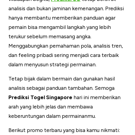
analisis dan bukan jaminan kemenangan. Prediksi
hanya membantu memberikan panduan agar
pemain bisa mengambil langkah yang lebih
terukur sebelum memasang angka.
Menggabungkan pemahaman pola, analisis tren,
dan feeling pribadi sering menjadi cara terbaik
dalam menyusun strategi permainan.
Tetap bijak dalam bermain dan gunakan hasil
analisis sebagai panduan tambahan. Semoga
Prediksi Togel Singapore
hari ini memberikan
arah yang lebih jelas dan membawa
keberuntungan dalam permainanmu.
Berikut promo terbaru yang bisa kamu nikmati: