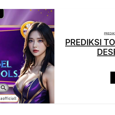
PREDIK
PREDIKSI T
DES