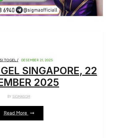
SI TOGEL /
DESEMBER 21, 2025
OGEL SINGAPORE, 22
EMBER 2025
BY
SIGMASGM
Read More