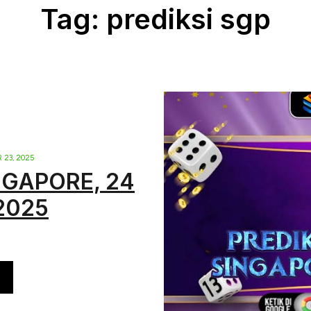
Tag:
prediksi sgp
23, 2025
NGAPORE, 24
2025