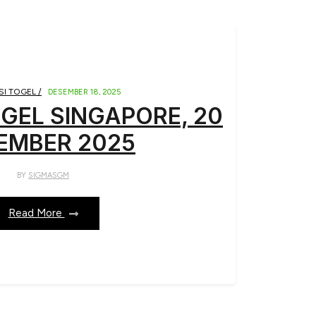
SI TOGEL /
DESEMBER 18, 2025
OGEL SINGAPORE, 20
EMBER 2025
BY
SIGMASGM
Read More