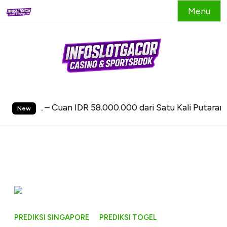
Menu
S
k
i
p
t
 Cuan IDR 58.000.000 dari Satu Kali Putaran di SIG
o
New
c
o
n
t
e
n
t
PREDIKSI SINGAPORE
PREDIKSI TOGEL