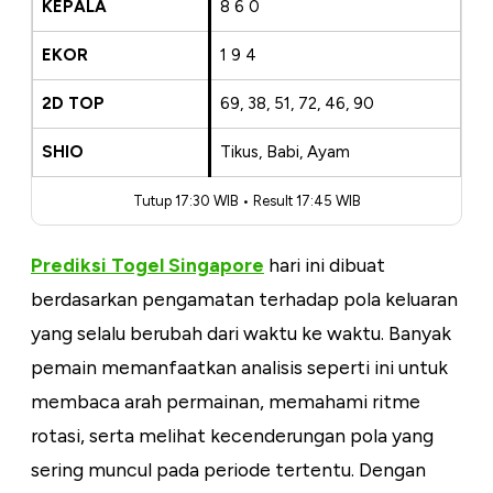
KEPALA
8 6 0
EKOR
1 9 4
2D TOP
69, 38, 51, 72, 46, 90
SHIO
Tikus, Babi, Ayam
Tutup 17:30 WIB • Result 17:45 WIB
Prediksi Togel Singapore
hari ini dibuat
berdasarkan pengamatan terhadap pola keluaran
yang selalu berubah dari waktu ke waktu. Banyak
pemain memanfaatkan analisis seperti ini untuk
membaca arah permainan, memahami ritme
rotasi, serta melihat kecenderungan pola yang
sering muncul pada periode tertentu. Dengan