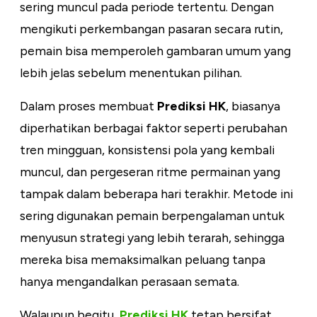
sering muncul pada periode tertentu. Dengan
mengikuti perkembangan pasaran secara rutin,
pemain bisa memperoleh gambaran umum yang
lebih jelas sebelum menentukan pilihan.
Dalam proses membuat
Prediksi HK
, biasanya
diperhatikan berbagai faktor seperti perubahan
tren mingguan, konsistensi pola yang kembali
muncul, dan pergeseran ritme permainan yang
tampak dalam beberapa hari terakhir. Metode ini
sering digunakan pemain berpengalaman untuk
menyusun strategi yang lebih terarah, sehingga
mereka bisa memaksimalkan peluang tanpa
hanya mengandalkan perasaan semata.
Walaupun begitu,
Prediksi HK
tetap bersifat