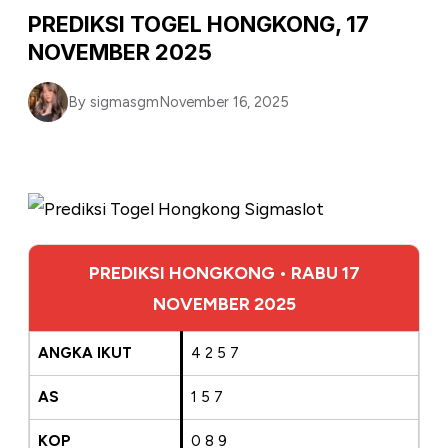
PREDIKSI TOGEL HONGKONG, 17
NOVEMBER 2025
By sigmasgm
November 16, 2025
PREDIKSI HONGKONG • RABU 17
NOVEMBER 2025
ANGKA IKUT
4 2 5 7
AS
1 5 7
KOP
0 8 9