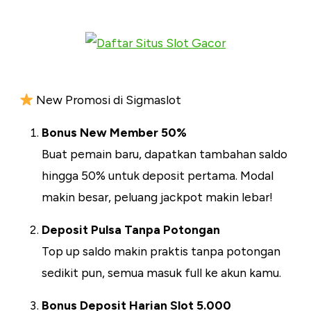
New Promosi di Sigmaslot
Bonus New Member 50%
Buat pemain baru, dapatkan tambahan saldo
hingga 50% untuk deposit pertama. Modal
makin besar, peluang jackpot makin lebar!
Deposit Pulsa Tanpa Potongan
Top up saldo makin praktis tanpa potongan
sedikit pun, semua masuk full ke akun kamu.
Bonus Deposit Harian Slot 5.000