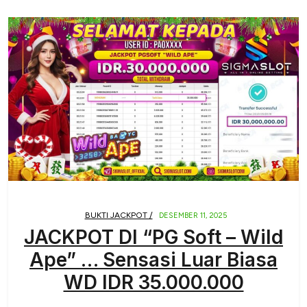
BUKTI JACKPOT /
DESEMBER 11, 2025
JACKPOT DI “PG Soft – Wild
Ape” … Sensasi Luar Biasa
WD IDR 35.000.000