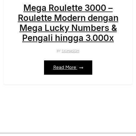
Mega Roulette 3000 –
Roulette Modern dengan
Mega Lucky Numbers &
Pengali hingga 3.000x
BY
SIGMASGM
Read More