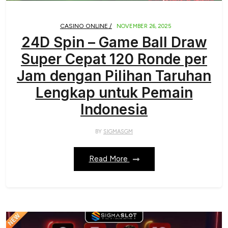
CASINO ONLINE /
NOVEMBER 26, 2025
24D Spin – Game Ball Draw
Super Cepat 120 Ronde per
Jam dengan Pilihan Taruhan
Lengkap untuk Pemain
Indonesia
BY
SIGMASGM
Read More