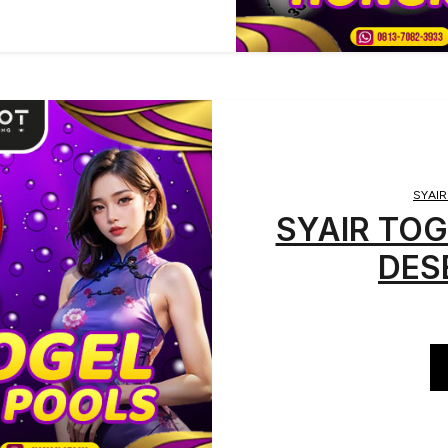
SYAIR
SYAIR TO
DES