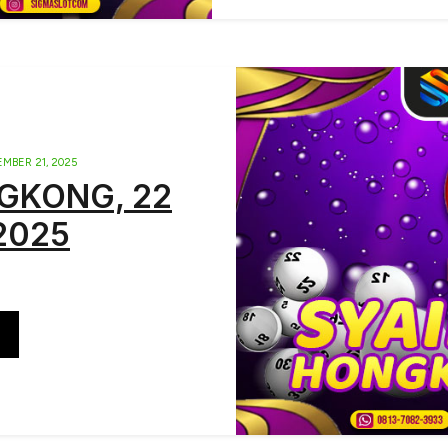
MBER 21, 2025
GKONG, 22
2025