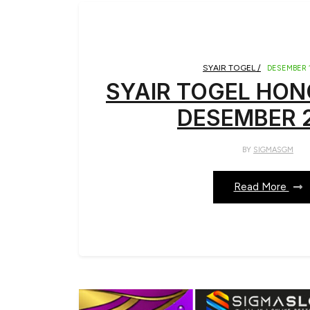
SYAIR TOGEL /
DESEMBER 1
SYAIR TOGEL HON
DESEMBER 
BY
SIGMASGM
Read More