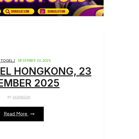
 TOGEL /
DESEMBER 22, 2025
GEL HONGKONG, 23
EMBER 2025
BY
SIGMASGM
Read More