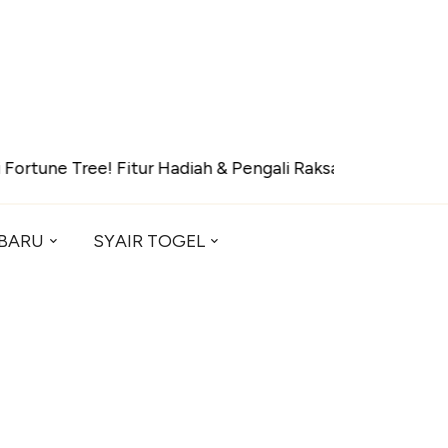
pa Henti
SYAIR TOGEL HONGKONG, 24 DESEMBE
RBARU
SYAIR TOGEL