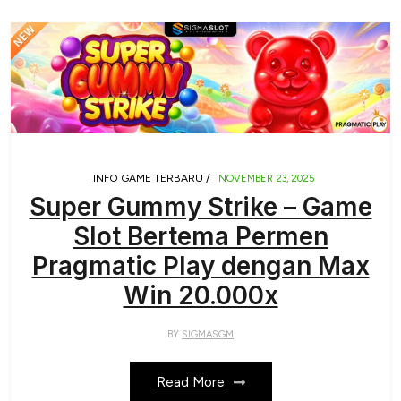
INFO GAME TERBARU /
NOVEMBER 23, 2025
Super Gummy Strike – Game
Slot Bertema Permen
Pragmatic Play dengan Max
Win 20.000x
BY
SIGMASGM
Read More