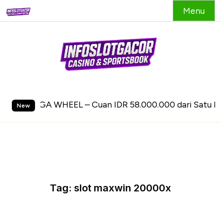
Menu
S
k
i
p
t
ino MEGA WHEEL – Cuan IDR 58.000.000 dari Satu Kali
o
New
c
o
n
t
e
Tag:
slot maxwin 20000x
n
t