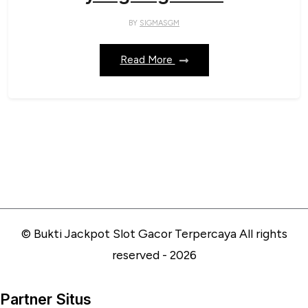
BY
SIGMASGM
Read More
© Bukti Jackpot Slot Gacor Terpercaya All rights
reserved - 2026
Partner Situs