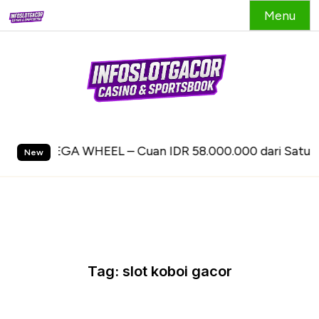
Menu
S
k
i
p
t
ino MEGA WHEEL – Cuan IDR 58.000.000 dari Satu Kal
o
New
c
o
n
t
e
Tag:
slot koboi gacor
n
t