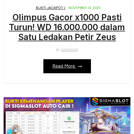
BUKTI JACKPOT /
NOVEMBER 23, 2025
Olimpus Gacor x1000 Pasti
Turun! WD 16.000.000 dalam
Satu Ledakan Petir Zeus
BY
SIGMASGM
Read More