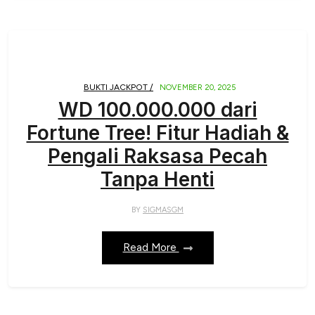
BUKTI JACKPOT /
NOVEMBER 20, 2025
WD 100.000.000 dari
Fortune Tree! Fitur Hadiah &
Pengali Raksasa Pecah
Tanpa Henti
BY
SIGMASGM
Read More