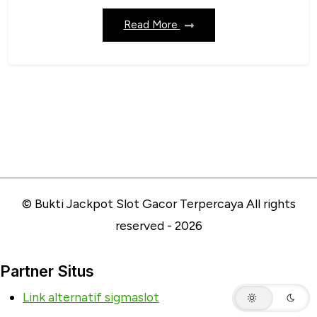
Read More
© Bukti Jackpot Slot Gacor Terpercaya All rights
reserved - 2026
Partner Situs
Link alternatif sigmaslot