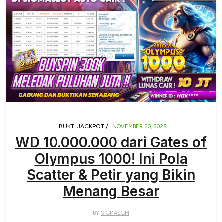
BUKTI JACKPOT /
NOVEMBER 20, 2025
WD 10.000.000 dari Gates of
Olympus 1000! Ini Pola
Scatter & Petir yang Bikin
Menang Besar
BY
SIGMASGM