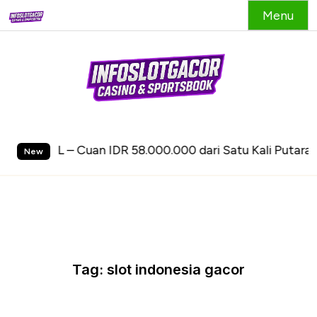
Menu
S
k
i
p
t
uan IDR 58.000.000 dari Satu Kali Putaran di SIGMAS
o
New
c
o
n
t
e
Tag:
slot indonesia gacor
n
t