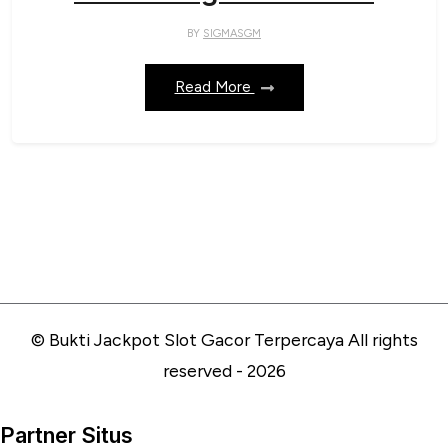
BY
SIGMASGM
Read More
© Bukti Jackpot Slot Gacor Terpercaya All rights
reserved - 2026
Partner Situs