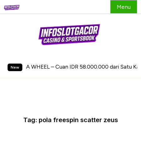
Menu
S
k
i
p
t
 MEGA WHEEL – Cuan IDR 58.000.000 dari Satu Kali P
o
New
c
o
n
t
e
Tag:
pola freespin scatter zeus
n
t