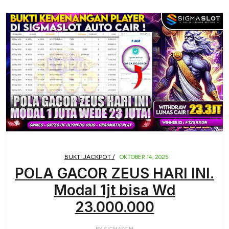
BUKTI JACKPOT /
OKTOBER 14, 2025
POLA GACOR ZEUS HARI INI.
Modal 1jt bisa Wd
23.000.000