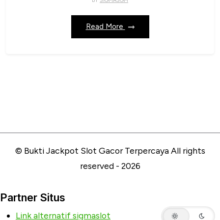
BY
SIGMASGM
Read More
© Bukti Jackpot Slot Gacor Terpercaya All rights
reserved - 2026
Partner Situs
Link alternatif sigmaslot