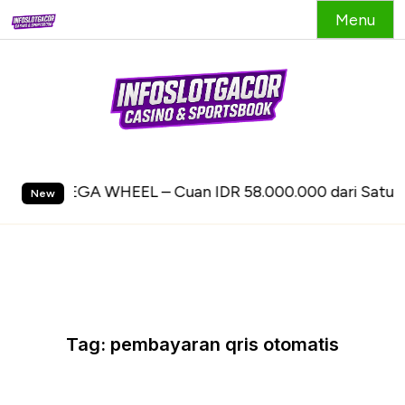
Menu
S
k
i
p
t
no MEGA WHEEL – Cuan IDR 58.000.000 dari Satu Kali 
o
New
c
o
n
t
e
Tag:
pembayaran qris otomatis
n
t