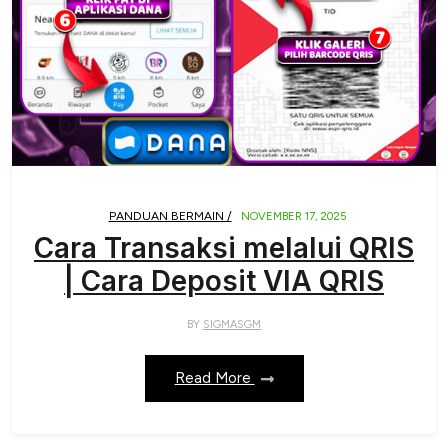
PANDUAN BERMAIN /
NOVEMBER 17, 2025
Cara Transaksi melalui QRIS
| Cara Deposit VIA QRIS
BY
SIGMASGM
Read More