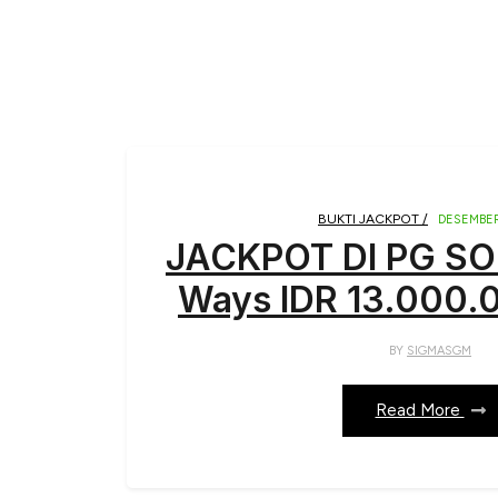
BUKTI JACKPOT /
DESEMBER 
JACKPOT DI PG SO
Ways IDR 13.000
BY
SIGMASGM
Read More