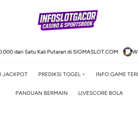
 Satu Kali Putaran di SIGMASLOT.COM
WD 100.000.
I JACKPOT
PREDIKSI TOGEL
INFO GAME TE
PANDUAN BERMAIN
LIVESCORE BOLA