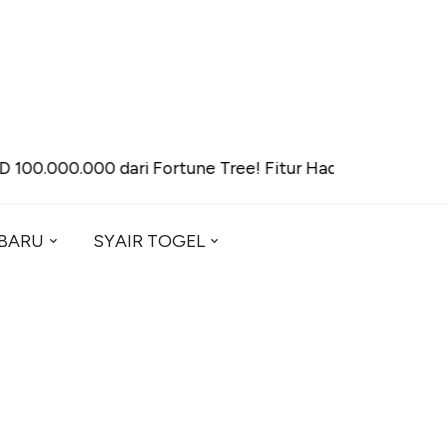
000 dari Fortune Tree! Fitur Hadiah & Pengali Raksasa P
RBARU
SYAIR TOGEL