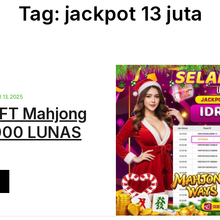
Tag:
jackpot 13 juta
13, 2025
FT Mahjong
.000 LUNAS