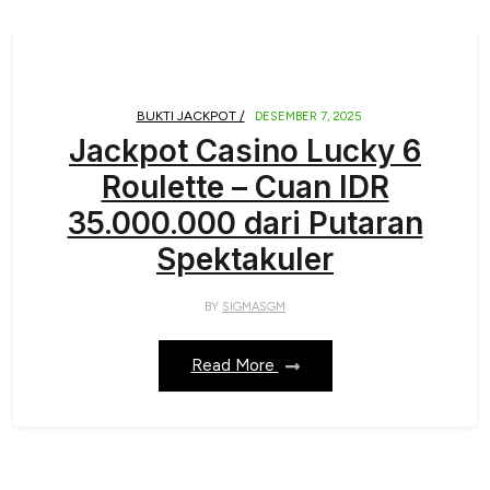
BUKTI JACKPOT /
DESEMBER 7, 2025
Jackpot Casino Lucky 6
Roulette – Cuan IDR
35.000.000 dari Putaran
Spektakuler
BY
SIGMASGM
Read More